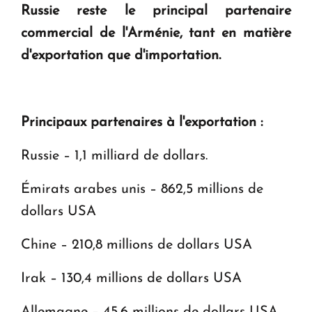
Russie reste le principal partenaire
Le premier hôtel Hyatt Regency d'Arménie
commercial de l'Arménie, tant en matière
ouvrira ses portes à Dilijan
d'exportation que d'importation.
Principaux partenaires à l'exportation :
Russie – 1,1 milliard de dollars.
Émirats arabes unis – 862,5 millions de
dollars USA
Chine – 210,8 millions de dollars USA
Irak – 130,4 millions de dollars USA
Allemagne – 45,6 millions de dollars USA