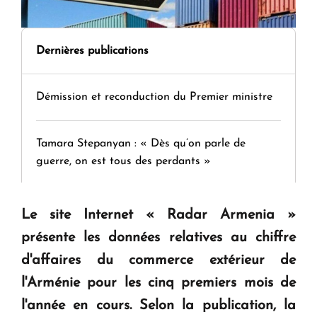
Dernières publications
Démission et reconduction du Premier ministre
Tamara Stepanyan : « Dès qu’on parle de
guerre, on est tous des perdants »
" Tant qu'il n'existe pas d'alternative concrète, la
Le site Internet « Radar Armenia »
question d'un référendum ne se pose pas. "
présente les données relatives au chiffre
d'affaires du commerce extérieur de
KASA : 30 ans d'audace, de résilience et d'avenir
l'Arménie pour les cinq premiers mois de
en Arménie
l'année en cours. Selon la publication, la