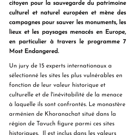
citoyen pour la sauvegarde du patrimoine
KASA : 30 ans d'audace, de résilience et d'avenir
culturel et naturel européen et mène des
en Arménie
campagnes pour sauver les monuments, les
lieux et les paysages menacés en Europe,
Le premier hôtel Hyatt Regency d'Arménie
en particulier à travers le programme
7
ouvrira ses portes à Dilijan
Most Endangered.
Un jury de 15 experts internationaux a
sélectionné les sites les plus vulnérables en
fonction de leur valeur historique et
culturelle et de l'inévitabilité de la menace
à laquelle ils sont confrontés. Le monastère
arménien de Khoranachat situé dans la
région de Tavuch figure parmi ces sites
historiques. Il est inclus dans les valeurs