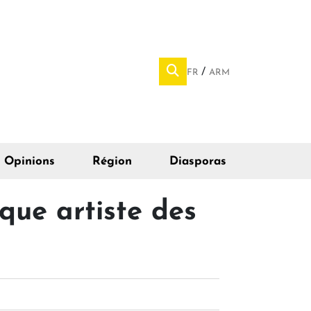
FR
ARM
Opinions
Région
Diasporas
ique artiste des