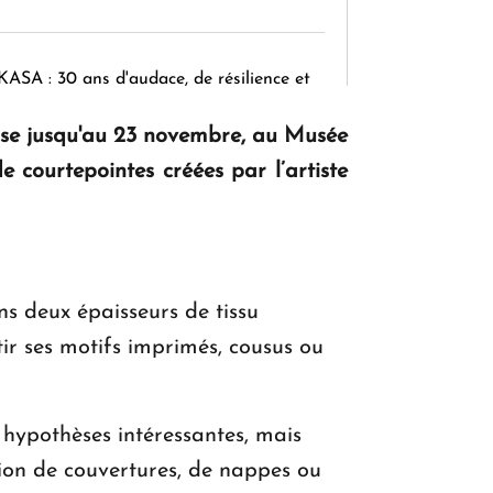
KASA : 30 ans d'audace, de résilience et
d'avenir en Arménie
ose jusqu'au 23 novembre, au Musée
courtepointes créées par l’artiste
Le premier hôtel Hyatt Regency
d'Arménie ouvrira ses portes à Dilijan
ns deux épaisseurs de tissu
tir ses motifs imprimés, cousus ou
 hypothèses intéressantes, mais
tion de couvertures, de nappes ou