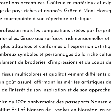
corations accentuées. Coûteux en matériaux et exi
age de pays riches et avancés. Grâce à Moni Hovse
courtepointe à son répertoire artistique.
fession mais les compositions créées par l’esprit d
atérielles. Grace aux surfaces tridimensionnelles e
 plus adaptées et conformes à l’expression artistiq
ombreux symboles et personnages de la riche cultu
galement de broderies, d’impressions et de coups d
tissus multicolores et qualitativement différents a 
 un goût assuré, affirmant les mérites artistiques 
de l'intérêt de son inspiration et de son approche 
ire du 100e anniversaire des passeports Nansen et
’Institut Fritjof Nansen de Lysaker en Norvège, en