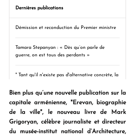
Dernières publications
Démission et reconduction du Premier ministre
Tamara Stepanyan : « Dès qu’on parle de
guerre, on est tous des perdants »
" Tant qu'il n'existe pas d'alternative concrète, la
question d'un référendum ne se pose pas. "
Bien plus qu’une nouvelle publication sur la
capitale arménienne, "Erevan, biographie
KASA : 30 ans d'audace, de résilience et d'avenir
en Arménie
de la ville", le nouveau livre de Mark
Grigoryan, célèbre journaliste et directeur
Le premier hôtel Hyatt Regency d'Arménie
du musée-institut national d’Architecture,