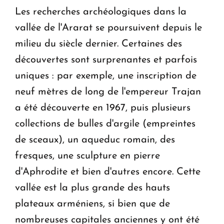
Les recherches archéologiques dans la
KASA : 30 ans d'audace, de résilience et d'avenir
vallée de l'Ararat se poursuivent depuis le
en Arménie
milieu du siècle dernier. Certaines des
découvertes sont surprenantes et parfois
Le premier hôtel Hyatt Regency d'Arménie
uniques : par exemple, une inscription de
ouvrira ses portes à Dilijan
neuf mètres de long de l'empereur Trajan
a été découverte en 1967, puis plusieurs
collections de bulles d'argile (empreintes
de sceaux), un aqueduc romain, des
fresques, une sculpture en pierre
d'Aphrodite et bien d'autres encore. Cette
vallée est la plus grande des hauts
plateaux arméniens, si bien que de
nombreuses capitales anciennes y ont été