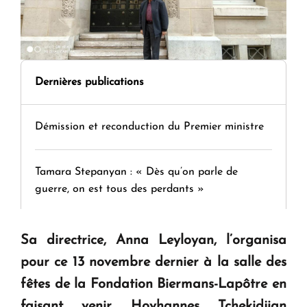
Dernières publications
Démission et reconduction du Premier ministre
Tamara Stepanyan : « Dès qu’on parle de
guerre, on est tous des perdants »
" Tant qu'il n'existe pas d'alternative concrète, la
Sa directrice, Anna Leyloyan, l’organisa
question d'un référendum ne se pose pas. "
pour ce 13 novembre dernier à la salle des
fêtes de la Fondation Biermans-Lapôtre en
KASA : 30 ans d'audace, de résilience et d'avenir
faisant venir Hovhannes Tchekidjian