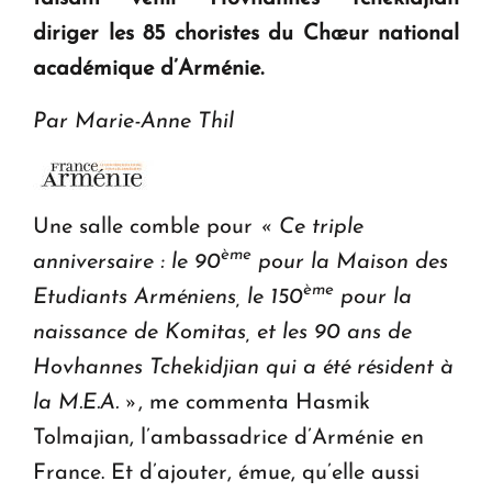
en Arménie
diriger les 85 choristes du Chœur national
académique d’Arménie.
Le premier hôtel Hyatt Regency d'Arménie
ouvrira ses portes à Dilijan
Par Marie-Anne Thil
Une salle comble pour
« Ce triple
ème
anniversaire : le 90
pour la Maison des
ème
Etudiants Arméniens, le 150
pour la
naissance de Komitas, et les 90 ans de
Hovhannes Tchekidjian qui a été résident à
la M.E.A. »
, me commenta Hasmik
Tolmajian, l’ambassadrice d’Arménie en
France. Et d’ajouter, émue, qu’elle aussi