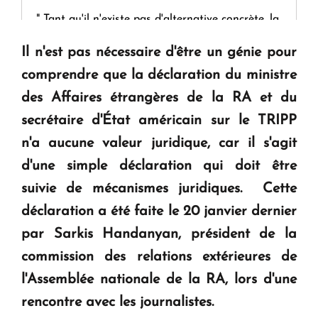
" Tant qu'il n'existe pas d'alternative concrète, la
question d'un référendum ne se pose pas. "
Il n'est pas nécessaire d'être un génie pour
comprendre que la déclaration du ministre
KASA : 30 ans d'audace, de résilience et d'avenir
des Affaires étrangères de la RA et du
en Arménie
secrétaire d'État américain sur le TRIPP
n'a aucune valeur juridique, car il s'agit
Le premier hôtel Hyatt Regency d'Arménie
d'une simple déclaration qui doit être
ouvrira ses portes à Dilijan
suivie de mécanismes juridiques. Cette
déclaration a été faite le 20 janvier dernier
par Sarkis Handanyan, président de la
commission des relations extérieures de
l'Assemblée nationale de la RA, lors d'une
rencontre avec les journalistes.