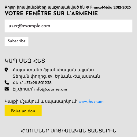
Բոլոր իրավունքները պաշտպանված են © FrancoMédia 2012-2025
VOTRE FENÊTRE SUR L’ARMENIE
ԿԱՊ ՄԵԶ ՀԵՏ
Հայաստանի ֆրանսիական ալյանս
Տերյան փողոց, 89, Երևան, Հայաստան
Հեռ.՝ +37498 801238
Էլ․փոստ՝ info@courrier.am
Կայքի մշակում և սպասարկում`
www.ihost.am
Faire un don
ՀՂՈՒՄՆԵՐ ՍՈՑԻԱԼԱԿԱՆ ՑԱՆՑԵՐԻՆ