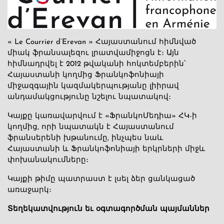
« Le Courrier d’Erevan » Հայաստանում հիմնված
միակ ֆրանսալեզու լրատվամիջոցն է։ Այն
հիմնադրվել է 2012 թվականի հոկտեմբերին՝
Հայաստանի կողմից Ֆրանկոֆոնիայի
միջազգային կազմակերպությանը լիիրավ
անդամակցությունը նշելու նպատակով։
Կայքը կառավարվում է «ՖրանկոՄեդիա» ՀԿ-ի
կողմից, որի նպատակն է Հայաստանում
ֆրանսերենի խթանումը, ինչպես նաև
Հայաստանի և Ֆրանկոֆոնիայի երկրների միջև
փոխանակումները։
Կայքի թիմը պատրաստ է լսել ձեր ցանկացած
առաջարկ։
Տեղեկատվություն եւ օգտագործման պայմաններ