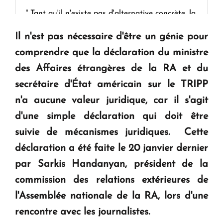
" Tant qu'il n'existe pas d'alternative concrète, la
question d'un référendum ne se pose pas. "
Il n'est pas nécessaire d'être un génie pour
comprendre que la déclaration du ministre
KASA : 30 ans d'audace, de résilience et d'avenir
des Affaires étrangères de la RA et du
en Arménie
secrétaire d'État américain sur le TRIPP
n'a aucune valeur juridique, car il s'agit
Le premier hôtel Hyatt Regency d'Arménie
d'une simple déclaration qui doit être
ouvrira ses portes à Dilijan
suivie de mécanismes juridiques. Cette
déclaration a été faite le 20 janvier dernier
par Sarkis Handanyan, président de la
commission des relations extérieures de
l'Assemblée nationale de la RA, lors d'une
rencontre avec les journalistes.