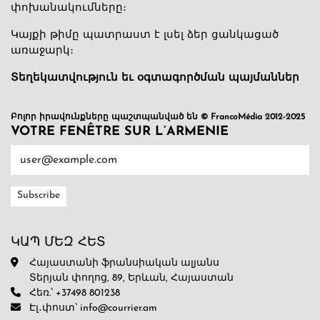
փոխանակումները։
Կայքի թիմը պատրաստ է լսել ձեր ցանկացած
առաջարկ։
Տեղեկատվություն եւ օգտագործման պայմաններ
Բոլոր իրավունքները պաշտպանված են © FrancoMédia 2012-2025
VOTRE FENÊTRE SUR L’ARMENIE
ԿԱՊ ՄԵԶ ՀԵՏ
Հայաստանի ֆրանսիական ալյանս
Տերյան փողոց, 89, Երևան, Հայաստան
Հեռ.՝ +37498 801238
Էլ․փոստ՝ info@courrier.am