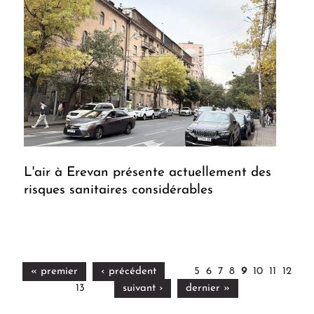
L'air à Erevan présente actuellement des
risques sanitaires considérables
« premier
‹ précédent
5
6
7
8
9
10
11
12
13
suivant ›
dernier »