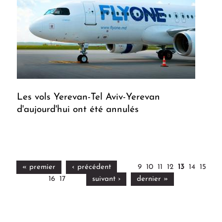
Les vols Yerevan-Tel Aviv-Yerevan
d'aujourd'hui ont été annulés
« premier
‹ précédent
9
10
11
12
13
14
15
16
17
suivant ›
dernier »