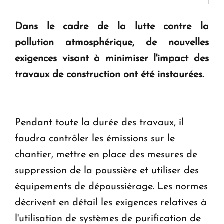
" Tant qu'il n'existe pas d'alternative concrète, la
question d'un référendum ne se pose pas. "
Dans le cadre de la lutte contre la
pollution atmosphérique, de nouvelles
KASA : 30 ans d'audace, de résilience et d'avenir
exigences visant à minimiser l'impact des
en Arménie
travaux de construction ont été instaurées.
Le premier hôtel Hyatt Regency d'Arménie
ouvrira ses portes à Dilijan
Pendant toute la durée des travaux, il
faudra contrôler les émissions sur le
chantier, mettre en place des mesures de
suppression de la poussière et utiliser des
équipements de dépoussiérage. Les normes
décrivent en détail les exigences relatives à
l'utilisation de systèmes de purification de