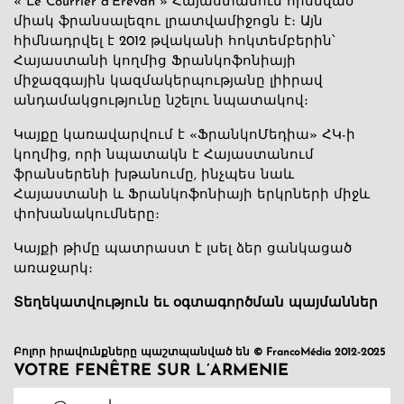
« Le Courrier d’Erevan » Հայաստանում հիմնված
միակ ֆրանսալեզու լրատվամիջոցն է։ Այն
հիմնադրվել է 2012 թվականի հոկտեմբերին՝
Հայաստանի կողմից Ֆրանկոֆոնիայի
միջազգային կազմակերպությանը լիիրավ
անդամակցությունը նշելու նպատակով։
Կայքը կառավարվում է «ՖրանկոՄեդիա» ՀԿ-ի
կողմից, որի նպատակն է Հայաստանում
ֆրանսերենի խթանումը, ինչպես նաև
Հայաստանի և Ֆրանկոֆոնիայի երկրների միջև
փոխանակումները։
Կայքի թիմը պատրաստ է լսել ձեր ցանկացած
առաջարկ։
Տեղեկատվություն եւ օգտագործման պայմաններ
Բոլոր իրավունքները պաշտպանված են © FrancoMédia 2012-2025
VOTRE FENÊTRE SUR L’ARMENIE