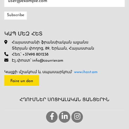
ԿԱՊ ՄԵԶ ՀԵՏ
Հայաստանի ֆրանսիական ալյանս
Տերյան փողոց, 89, Երևան, Հայաստան
Հեռ.՝ +37498 801238
Էլ․փոստ՝ info@courrier.am
Կայքի մշակում և սպասարկում`
www.ihost.am
Faire un don
ՀՂՈՒՄՆԵՐ ՍՈՑԻԱԼԱԿԱՆ ՑԱՆՑԵՐԻՆ