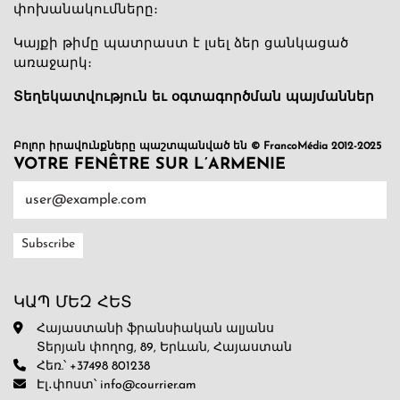
փոխանակումները։
Կայքի թիմը պատրաստ է լսել ձեր ցանկացած
առաջարկ։
Տեղեկատվություն եւ օգտագործման պայմաններ
Բոլոր իրավունքները պաշտպանված են © FrancoMédia 2012-2025
VOTRE FENÊTRE SUR L’ARMENIE
ԿԱՊ ՄԵԶ ՀԵՏ
Հայաստանի ֆրանսիական ալյանս
Տերյան փողոց, 89, Երևան, Հայաստան
Հեռ.՝ +37498 801238
Էլ․փոստ՝ info@courrier.am