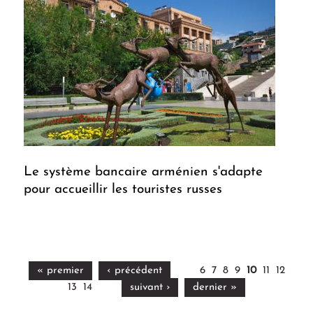
Le système bancaire arménien s'adapte
pour accueillir les touristes russes
« premier
‹ précédent
6
7
8
9
10
11
12
13
14
suivant ›
dernier »