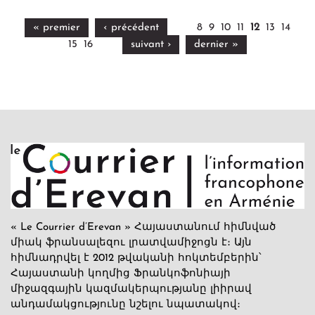
« premier
‹ précédent
8
9
10
11
12
13
14
15
16
suivant ›
dernier »
« Le Courrier d’Erevan » Հայաստանում հիմնված
միակ ֆրանսալեզու լրատվամիջոցն է։ Այն
հիմնադրվել է 2012 թվականի հոկտեմբերին՝
Հայաստանի կողմից Ֆրանկոֆոնիայի
միջազգային կազմակերպությանը լիիրավ
անդամակցությունը նշելու նպատակով։