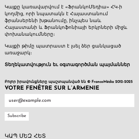
Կայքը կառավարվում է «ՖրանկոՄեդիա» ՀԿ-ի
կողմից, որի նպատակն է Հայաստանում
ֆրանսերենի խթանումը, ինչպես նաև
Հայաստանի և Ֆրանկոֆոնիայի երկրների միջև
փոխանակումները։
Կայքի թիմը պատրաստ է լսել ձեր ցանկացած
առաջարկ։
Տեղեկատվություն եւ օգտագործման պայմաններ
Բոլոր իրավունքները պաշտպանված են © FrancoMédia 2012-2025
VOTRE FENÊTRE SUR L’ARMENIE
ԿԱՊ ՄԵԶ ՀԵՏ