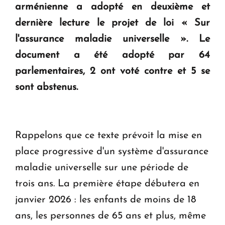
KASA : 30 ans d'audace, de résilience et d'avenir
arménienne a adopté en deuxième et
en Arménie
dernière lecture le projet de loi « Sur
l'assurance maladie universelle ». Le
Le premier hôtel Hyatt Regency d'Arménie
document a été adopté par 64
ouvrira ses portes à Dilijan
parlementaires, 2 ont voté contre et 5 se
sont abstenus.
Rappelons que ce texte prévoit la mise en
place progressive d'un système d'assurance
maladie universelle sur une période de
trois ans. La première étape débutera en
janvier 2026 : les enfants de moins de 18
ans, les personnes de 65 ans et plus, même