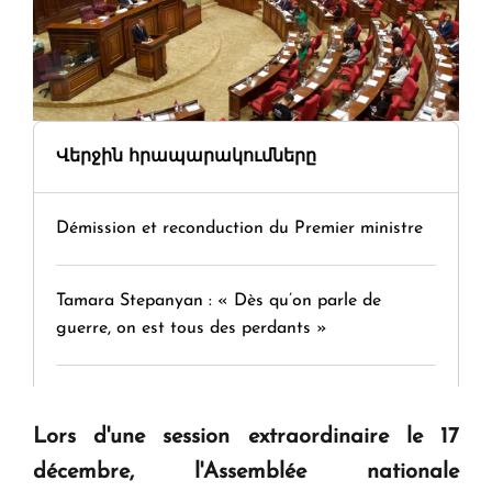
Վերջին հրապարակումները
Démission et reconduction du Premier ministre
Tamara Stepanyan : « Dès qu’on parle de
guerre, on est tous des perdants »
" Tant qu'il n'existe pas d'alternative concrète, la
question d'un référendum ne se pose pas. "
Lors d'une session extraordinaire le 17
décembre, l'Assemblée nationale