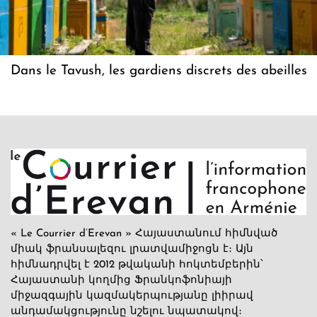
Dans le Tavush, les gardiens discrets des abeilles
« Le Courrier d’Erevan » Հայաստանում հիմնված
միակ ֆրանսալեզու լրատվամիջոցն է։ Այն
հիմնադրվել է 2012 թվականի հոկտեմբերին՝
Հայաստանի կողմից Ֆրանկոֆոնիայի
միջազգային կազմակերպությանը լիիրավ
անդամակցությունը նշելու նպատակով։