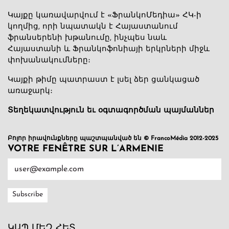
Կայքը կառավարվում է «ՖրանկոՄեդիա» ՀԿ-ի
կողմից, որի նպատակն է Հայաստանում
ֆրանսերենի խթանումը, ինչպես նաև
Հայաստանի և Ֆրանկոֆոնիայի երկրների միջև
փոխանակումները։
Կայքի թիմը պատրաստ է լսել ձեր ցանկացած
առաջարկ։
Տեղեկատվություն եւ օգտագործման պայմաններ
Բոլոր իրավունքները պաշտպանված են © FrancoMédia 2012-2025
VOTRE FENÊTRE SUR L’ARMENIE
ԿԱՊ ՄԵԶ ՀԵՏ