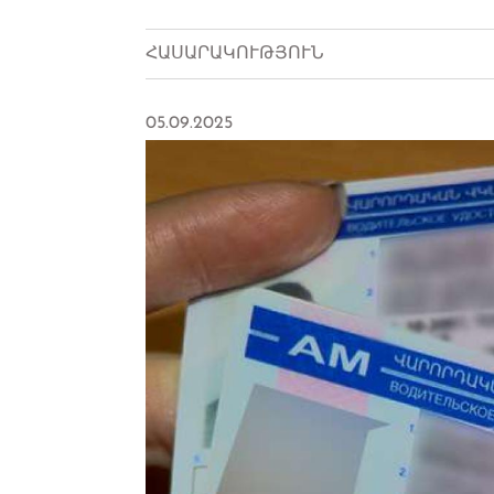
ՀԱՍԱՐԱԿՈՒԹՅՈՒՆ
05.09.2025