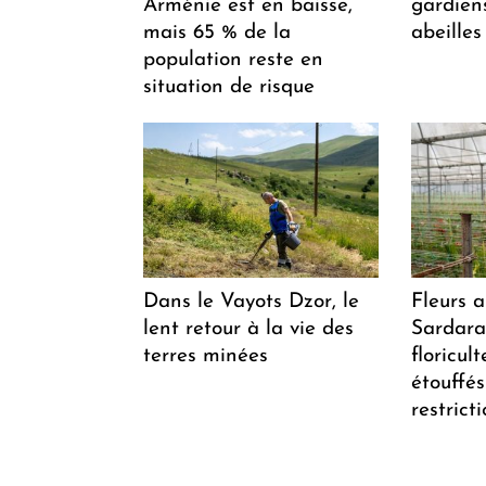
Arménie est en baisse,
gardiens
mais 65 % de la
abeilles
population reste en
situation de risque
Dans le Vayots Dzor, le
Fleurs 
lent retour à la vie des
Sardarap
terres minées
floricul
étouffés
restrict