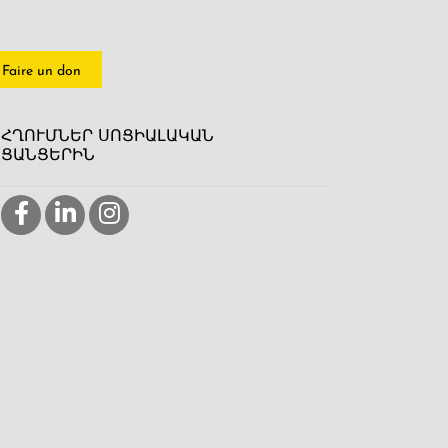
Faire un don
ՀՂՈՒՄՆԵՐ ՍՈՑԻԱԼԱԿԱՆ
ՑԱՆՑԵՐԻՆ