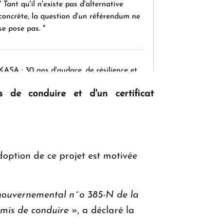
" Tant qu'il n'existe pas d'alternative
concrète, la question d'un référendum ne
se pose pas. "
KASA : 30 ans d'audace, de résilience et
d'avenir en Arménie
s de conduire et d'un certificat
Le premier hôtel Hyatt Regency
d'Arménie ouvrira ses portes à Dilijan
adoption de ce projet est motivée
 gouvernemental n^o 385-N de la
rmis de conduire
», a déclaré la