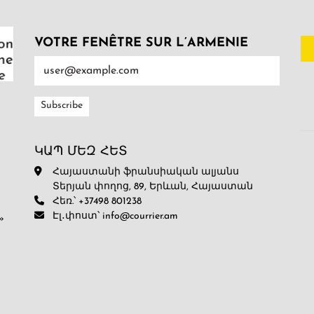
VOTRE FENÊTRE SUR L’ARMENIE
ԿԱՊ ՄԵԶ ՀԵՏ
Հայաստանի ֆրանսիական ալյանս
Տերյան փողոց, 89, Երևան, Հայաստան
Հեռ.՝ +37498 801238
Էլ․փոստ՝ info@courrier.am
»