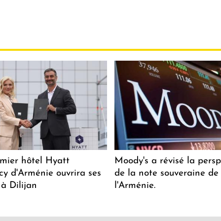
mier hôtel Hyatt
Moody's a révisé la persp
y d'Arménie ouvrira ses
de la note souveraine de
 à Dilijan
l'Arménie.