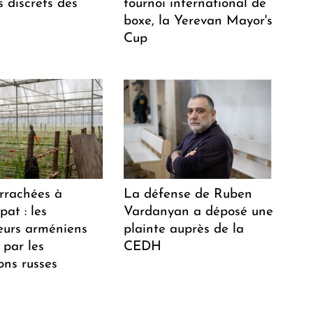
 discrets des
tournoi international de
boxe, la Yerevan Mayor's
Cup
arrachées à
La défense de Ruben
at : les
Vardanyan a déposé une
teurs arméniens
plainte auprès de la
 par les
CEDH
ions russes