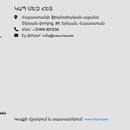
ԿԱՊ ՄԵԶ ՀԵՏ
Հայաստանի ֆրանսիական ալյանս
Տերյան փողոց, 89, Երևան, Հայաստան
Հեռ.՝ +37498 801238
Էլ․փոստ՝ info@courrier.am
»
dia
Կայքի մշակում և սպասարկում`
www.ihost.am