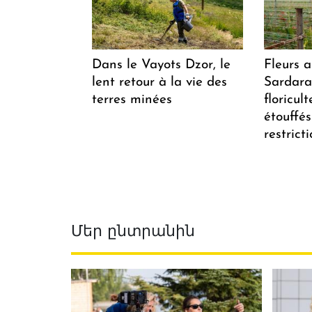
Dans le Vayots Dzor, le
Fleurs 
lent retour à la vie des
Sardarap
terres minées
floricul
étouffés
restrict
Մեր ընտրանին