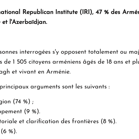
national Republican Institute (IRI), 47 % des Armé
 et l'Azerbaïdjan.
onnes interrogées s'y opposent totalement ou maj
s de 1 505 citoyens arméniens âgés de 18 ans et pl
gh et vivant en Arménie.
 principaux arguments sont les suivants :
gion (74 %) ;
ppement (9 %).
toriale et clarification des frontières (8 %).
(6 %).