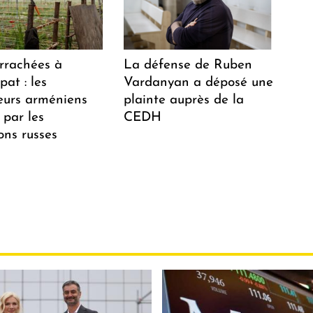
arrachées à
La défense de Ruben
at : les
Vardanyan a déposé une
teurs arméniens
plainte auprès de la
 par les
CEDH
ions russes