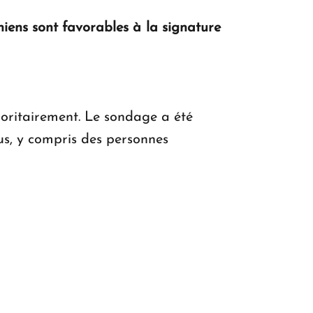
se pose pas. "
niens sont favorables à la signature
KASA : 30 ans d'audace, de résilience et
d'avenir en Arménie
oritairement. Le sondage a été
us, y compris des personnes
Le premier hôtel Hyatt Regency
d'Arménie ouvrira ses portes à Dilijan