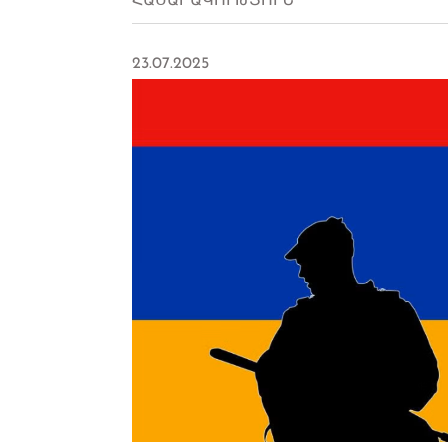
ՀԱՍԱՐԱԿՈՒԹՅՈՒՆ
23.07.2025