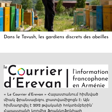
Dans le Tavush, les gardiens discrets des abeilles
« Le Courrier d’Erevan » Հայաստանում հիմնված
միակ ֆրանսալեզու լրատվամիջոցն է։ Այն
հիմնադրվել է 2012 թվականի հոկտեմբերին՝
Հայաստանի կողմից Ֆրանկոֆոնիայի