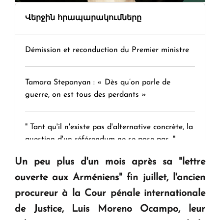
Վերջին հրապարակումները
Démission et reconduction du Premier ministre
Tamara Stepanyan : « Dès qu’on parle de
guerre, on est tous des perdants »
" Tant qu'il n'existe pas d'alternative concrète, la
question d'un référendum ne se pose pas. "
Un peu plus d'un mois après sa "lettre
KASA : 30 ans d'audace, de résilience et d'avenir
ouverte aux Arméniens" fin juillet,
l'ancien
en Arménie
procureur à la Cour pénale internationale
de Justice, Luis Moreno Ocampo, leur
Le premier hôtel Hyatt Regency d'Arménie