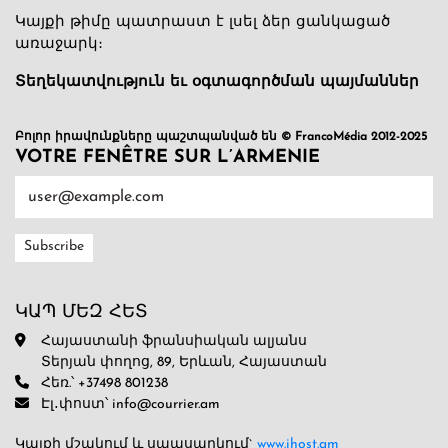
Կայքի թիմը պատրաստ է լսել ձեր ցանկացած
առաջարկ։
Տեղեկատվություն եւ օգտագործման պայմաններ
Բոլոր իրավունքները պաշտպանված են © FrancoMédia 2012-2025
VOTRE FENÊTRE SUR L’ARMENIE
ԿԱՊ ՄԵԶ ՀԵՏ
Հայաստանի ֆրանսիական ալյանս
Տերյան փողոց, 89, Երևան, Հայաստան
Հեռ.՝ +37498 801238
Էլ․փոստ՝ info@courrier.am
Կայքի մշակում և սպասարկում`
www.ihost.am