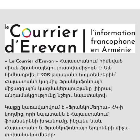
« Le Courrier d’Erevan » Հայաստանում հիմնված
միակ ֆրանսալեզու լրատվամիջոցն է։ Այն
հիմնադրվել է 2012 թվականի հոկտեմբերին՝
Հայաստանի կողմից Ֆրանկոֆոնիայի
միջազգային կազմակերպությանը լիիրավ
անդամակցությունը նշելու նպատակով։
Կայքը կառավարվում է «ՖրանկոՄեդիա» ՀԿ-ի
կողմից, որի նպատակն է Հայաստանում
ֆրանսերենի խթանումը, ինչպես նաև
Հայաստանի և Ֆրանկոֆոնիայի երկրների միջև
փոխանակումները։