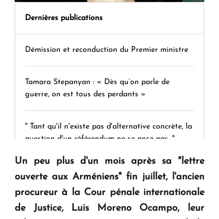
Dernières publications
Démission et reconduction du Premier ministre
Tamara Stepanyan : « Dès qu’on parle de
guerre, on est tous des perdants »
" Tant qu'il n'existe pas d'alternative concrète, la
question d'un référendum ne se pose pas. "
Un peu plus d'un mois après sa "lettre
KASA : 30 ans d'audace, de résilience et d'avenir
ouverte aux Arméniens" fin juillet,
l'ancien
en Arménie
procureur à la Cour pénale internationale
de Justice, Luis Moreno Ocampo, leur
Le premier hôtel Hyatt Regency d'Arménie