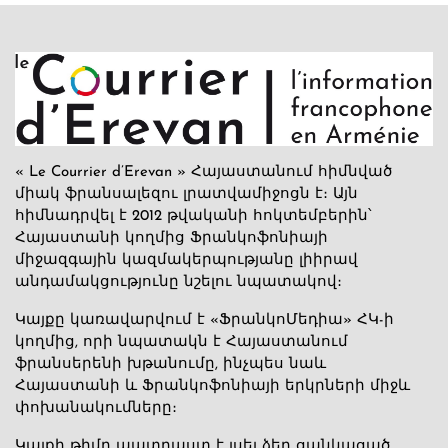
« Le Courrier d’Erevan » Հայաստանում հիմնված
միակ ֆրանսալեզու լրատվամիջոցն է։ Այն
հիմնադրվել է 2012 թվականի հոկտեմբերին՝
Հայաստանի կողմից Ֆրանկոֆոնիայի
միջազգային կազմակերպությանը լիիրավ
անդամակցությունը նշելու նպատակով։
Կայքը կառավարվում է «ՖրանկոՄեդիա» ՀԿ-ի
կողմից, որի նպատակն է Հայաստանում
ֆրանսերենի խթանումը, ինչպես նաև
Հայաստանի և Ֆրանկոֆոնիայի երկրների միջև
փոխանակումները։
Կայքի թիմը պատրաստ է լսել ձեր ցանկացած