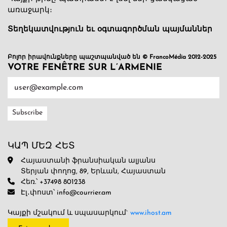
առաջարկ։
Տեղեկատվություն եւ օգտագործման պայմաններ
Բոլոր իրավունքները պաշտպանված են © FrancoMédia 2012-2025
VOTRE FENÊTRE SUR L’ARMENIE
ԿԱՊ ՄԵԶ ՀԵՏ
Հայաստանի ֆրանսիական ալյանս
Տերյան փողոց, 89, Երևան, Հայաստան
Հեռ.՝ +37498 801238
Էլ․փոստ՝ info@courrier.am
Կայքի մշակում և սպասարկում`
www.ihost.am