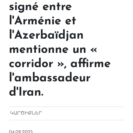
signé entre
l'Arménie et
l'Azerbaïdjan
mentionne un «
corridor », affirme
l'ambassadeur
d'Iran.
ԿԱՐԾԻՔՆԵՐ
04.09.2025