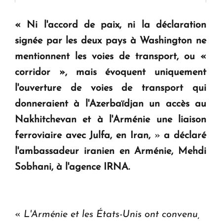
" Tant qu'il n'existe pas d'alternative concrète, la
«
Ni l'accord de paix, ni la déclaration
question d'un référendum ne se pose pas. "
signée par les deux pays à Washington ne
mentionnent les voies de transport, ou «
KASA : 30 ans d'audace, de résilience et d'avenir
corridor », mais évoquent uniquement
en Arménie
l'ouverture de voies de transport qui
donneraient à l'Azerbaïdjan un accès au
Le premier hôtel Hyatt Regency d'Arménie
Nakhitchevan et à l'Arménie une liaison
ouvrira ses portes à Dilijan
ferroviaire avec Julfa, en Iran,
»
a déclaré
l'ambassadeur iranien en Arménie, Mehdi
Sobhani, à l'agence IRNA.
«
L'Arménie et les États-Unis ont convenu,