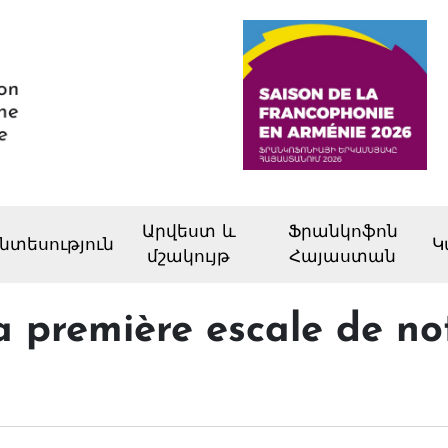
Արվեստ և
Ֆրանկոֆոն
նտեսություն
Կ
մշակույթ
Հայաստան
a première escale de no