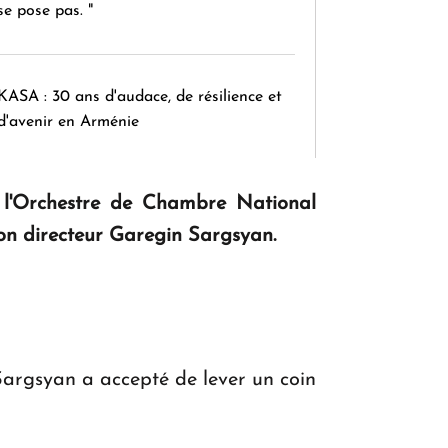
se pose pas. "
KASA : 30 ans d'audace, de résilience et
d'avenir en Arménie
, l'Orchestre de Chambre National
Le premier hôtel Hyatt Regency
d'Arménie ouvrira ses portes à Dilijan
on directeur Garegin Sargsyan.
Sargsyan a accepté de lever un coin