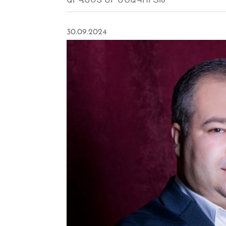
ԱՐՎԵՍՏ ԵՒ ՄՇԱԿՈՒՅԹ
30.09.2024