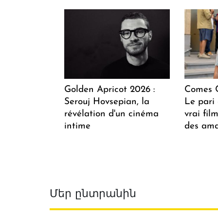
Golden Apricot 2026 :
Comes C
Serouj Hovsepian, la
Le pari 
révélation d'un cinéma
vrai fi
intime
des ama
Մեր ընտրանին