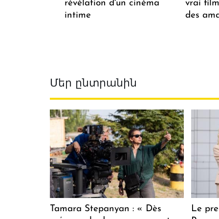
révélation d'un cinéma
vrai fi
intime
des ama
Մեր ընտրանին
Tamara Stepanyan : « Dès
Le pre