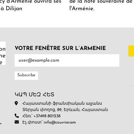
y d'Arménie ouvrira ses
de la note souveraine de
 à Dilijan
l'Arménie.
VOTRE FENÊTRE SUR L’ARMENIE
ԿԱՊ ՄԵԶ ՀԵՏ
Հայաստանի ֆրանսիական ալյանս
Տերյան փողոց, 89, Երևան, Հայաստան
Հեռ.՝ +37498 801238
Էլ․փոստ՝ info@courrier.am
»