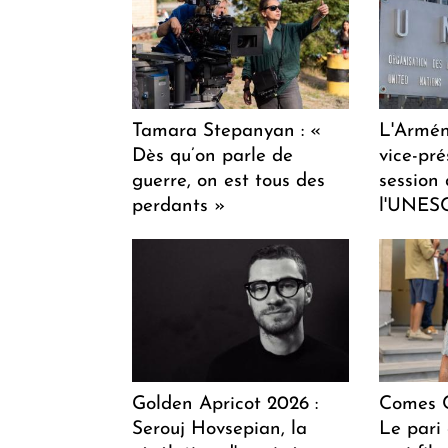
Tamara Stepanyan : «
L'Armén
Dès qu’on parle de
vice-pré
guerre, on est tous des
session
perdants »
l'UNES
Golden Apricot 2026 :
Comes C
Serouj Hovsepian, la
Le pari 