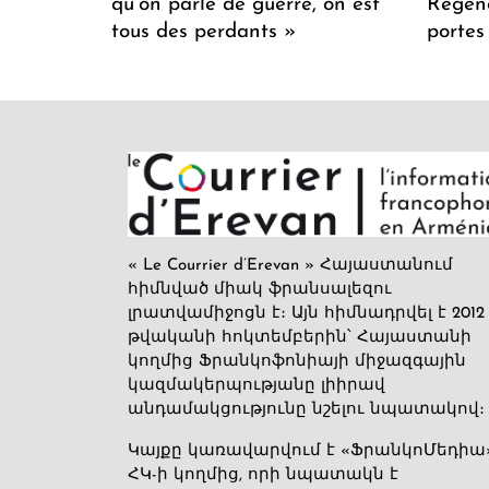
qu’on parle de guerre, on est
Regenc
tous des perdants »
portes
« Le Courrier d’Erevan » Հայաստանում
հիմնված միակ ֆրանսալեզու
լրատվամիջոցն է։ Այն հիմնադրվել է 2012
թվականի հոկտեմբերին՝ Հայաստանի
կողմից Ֆրանկոֆոնիայի միջազգային
կազմակերպությանը լիիրավ
անդամակցությունը նշելու նպատակով։
Կայքը կառավարվում է «ՖրանկոՄեդիա
ՀԿ-ի կողմից, որի նպատակն է