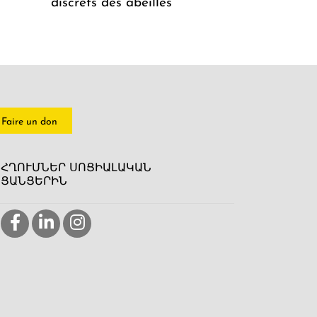
discrets des abeilles
Faire un don
ՀՂՈՒՄՆԵՐ ՍՈՑԻԱԼԱԿԱՆ
ՑԱՆՑԵՐԻՆ