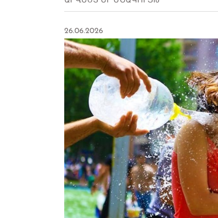
ԱՐՎԵՍՏ ԵՒ ՄՇԱԿՈՒՅԹ
26.06.2026