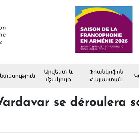
Արվեստ և
Ֆրանկոֆոն
նտեսություն
Կ
մշակույթ
Հայաստան
Vardavar se déroulera s