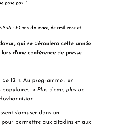
se pose pas. "
KASA : 30 ans d'audace, de résilience et
d'avenir en Arménie
rdavar, qui se déroulera cette année
ors d'une conférence de presse.
Le premier hôtel Hyatt Regency
d'Arménie ouvrira ses portes à Dilijan
ir de 12 h. Au programme : un
s populaires. «
Plus d’eau, plus de
Hovhannisian.
uissent s'amuser dans un
 pour permettre aux citadins et aux