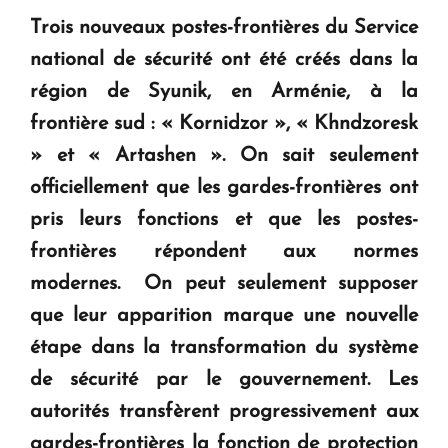
" Tant qu'il n'existe pas d'alternative concrète, la
Trois nouveaux postes-frontières du Service
question d'un référendum ne se pose pas. "
national de sécurité ont été créés dans la
région de Syunik, en Arménie, à la
KASA : 30 ans d'audace, de résilience et d'avenir
en Arménie
frontière sud : « Kornidzor », « Khndzoresk
» et « Artashen ». On sait seulement
officiellement que les gardes-frontières ont
Le premier hôtel Hyatt Regency d'Arménie
ouvrira ses portes à Dilijan
pris leurs fonctions et que les postes-
frontières répondent aux normes
modernes. On peut seulement supposer
que leur apparition marque une nouvelle
étape dans la transformation du système
de sécurité par le gouvernement. Les
autorités transfèrent progressivement aux
gardes-frontières la fonction de protection