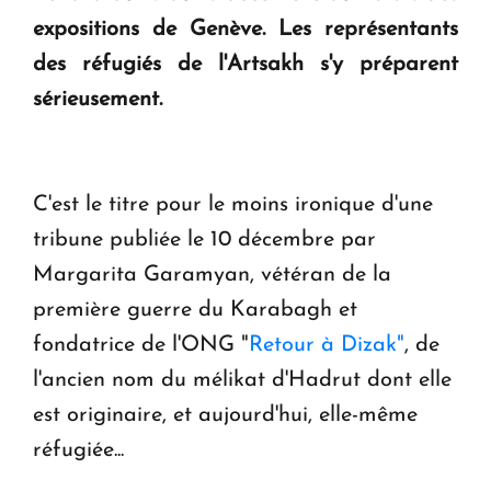
expositions de Genève. Les représentants
Le premier hôtel Hyatt Regency d'Arménie
des réfugiés de l'Artsakh s'y préparent
ouvrira ses portes à Dilijan
sérieusement.
C'est le titre pour le moins ironique d'une
tribune publiée le 10 décembre par
Margarita Garamyan, vétéran de la
première guerre du Karabagh et
fondatrice de l'ONG "
Retour à Dizak"
, de
l'ancien nom du mélikat d'Hadrut dont elle
est originaire, et aujourd'hui, elle-même
réfugiée...