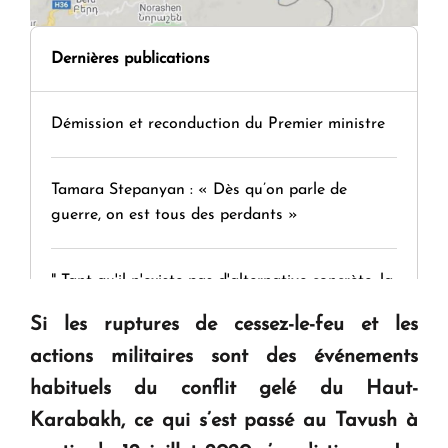
Dernières publications
Démission et reconduction du Premier ministre
Tamara Stepanyan : « Dès qu’on parle de
guerre, on est tous des perdants »
" Tant qu'il n'existe pas d'alternative concrète, la
question d'un référendum ne se pose pas. "
Si les ruptures de cessez-le-feu et les
actions militaires sont des événements
KASA : 30 ans d'audace, de résilience et d'avenir
habituels du conflit gelé du Haut-
en Arménie
Karabakh, ce qui s’est passé au Tavush à