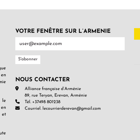
VOTRE FENÊTRE SUR L’ARMENIE
gue
 en
NOUS CONTACTER
nie
Alliance française d’Arménie
89, rue Teryan, Erevan, Arménie
 le
Tél. +37498 801238
 en
Courriel. lecourrierderevan@gmail.com
 et
ute