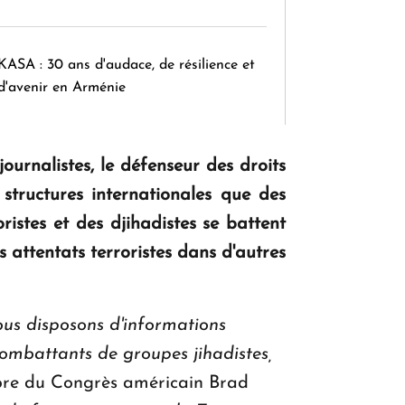
KASA : 30 ans d'audace, de résilience et
d'avenir en Arménie
urnalistes, le défenseur des droits
Le premier hôtel Hyatt Regency
d'Arménie ouvrira ses portes à Dilijan
tructures internationales que des
ristes et des djihadistes se battent
 attentats terroristes dans d'autres
us disposons d'informations
combattants de groupes jihadistes,
mbre du Congrès américain Brad