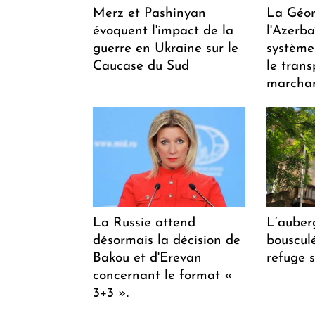
Merz et Pashinyan
La Géor
évoquent l'impact de la
l'Azerb
guerre en Ukraine sur le
système
Caucase du Sud
le trans
marchan
La Russie attend
L’auber
désormais la décision de
bousculée
Bakou et d'Erevan
refuge s
concernant le format «
3+3 ».