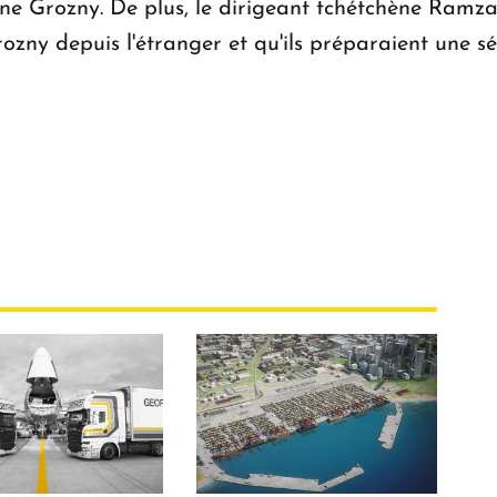
hène Grozny. De plus, le dirigeant tchétchène Ramz
zny depuis l'étranger et qu'ils préparaient une sér