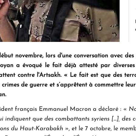
ébut novembre, lors d'une conversation avec des jo
an a évoqué le fait déjà attesté par diverses s
attent contre l'Artsakh. « Le fait est que des terro
s crimes de guerre et s’apprêtent à commettre leurs
an.
ésident français Emmanuel Macron a déclaré : «
No
ui indiquent que des combattants syriens […], des 
rations du Haut-Karabakh
», et le 7 octobre, le me