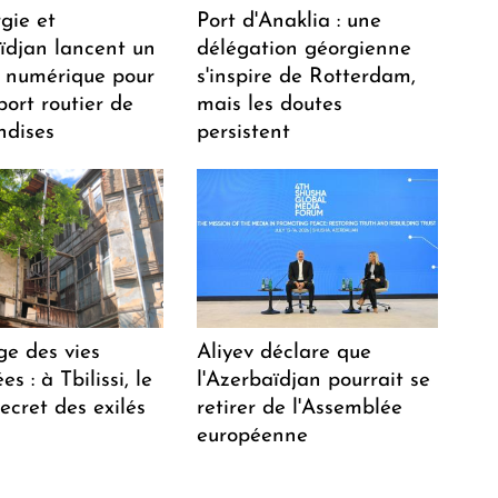
gie et
Port d'Anaklia : une
aïdjan lancent un
délégation géorgienne
 numérique pour
s'inspire de Rotterdam,
port routier de
mais les doutes
dises
persistent
ge des vies
Aliyev déclare que
s : à Tbilissi, le
l'Azerbaïdjan pourrait se
ecret des exilés
retirer de l'Assemblée
européenne