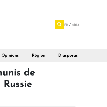
FR
ARM
Opinions
Région
Diasporas
munis de
n Russie