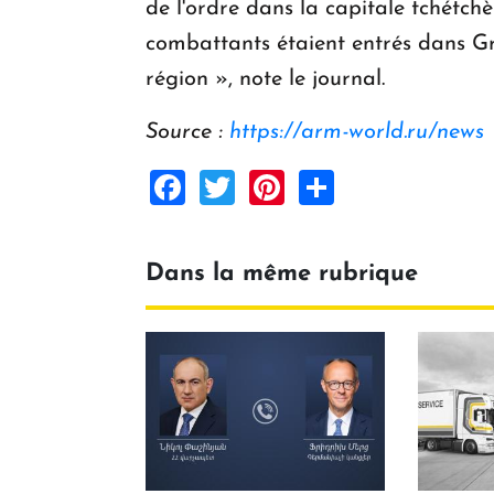
de l'ordre dans la capitale tchétc
combattants étaient entrés dans Gro
région », note le journal.
Source :
https://arm-world.ru/news
Facebook
Twitter
Pinterest
Share
Dans la même rubrique