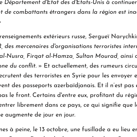
 le Département d'État des d'États-Unis à continuer
nt de combattants étrangers dans la région est ina
»
 renseignements extérieurs russe, Sergueï Narychki
R, des mercenaires d'organisations terroristes in
-Nusra, Firqat al-Hamza, Sultan Mourad, ainsi q
ne du conflit.
» Et actuellement, des rumeurs circul
recrutent des terroristes en Syrie pour les envoyer
ivent des passeports azerbaïdjanais. Et il n’est pas
pas le front. Certains d'entre eux, profitant du ré
 entrer librement dans ce pays, ce qui signifie que
sie augmente de jour en jour.
s à peine, le 13 octobre, une fusillade a eu lieu e