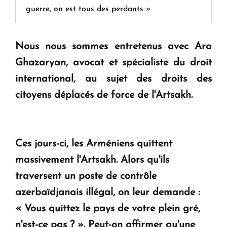
guerre, on est tous des perdants »
" Tant qu'il n'existe pas d'alternative concrète, la
Nous nous sommes entretenus avec Ara
question d'un référendum ne se pose pas. "
Ghazaryan, avocat et spécialiste du droit
international, au sujet des droits des
KASA : 30 ans d'audace, de résilience et d'avenir
citoyens déplacés de force de l'Artsakh.
en Arménie
Le premier hôtel Hyatt Regency d'Arménie
Ces jours-ci, les Arméniens quittent
ouvrira ses portes à Dilijan
massivement l'Artsakh. Alors qu'ils
traversent un poste de contrôle
azerbaïdjanais illégal, on leur demande :
« Vous quittez le pays de votre plein gré,
n'est-ce pas ? ». Peut-on affirmer qu'une