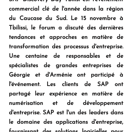
question d'un référendum ne se pose pas. "
commercial clé de l'année dans la région
du Caucase du Sud. Le 15 novembre à
KASA : 30 ans d'audace, de résilience et d'avenir
Tbilissi, le forum a discuté des dernières
en Arménie
tendances et approches en matière de
transformation des processus d'entreprise.
Le premier hôtel Hyatt Regency d'Arménie
Une centaine de responsables et de
ouvrira ses portes à Dilijan
spécialistes de grandes entreprises de
Géorgie et d'Arménie ont participé à
l'événement. Les clients de SAP ont
partagé leur expérience en matière de
numérisation et de développement
d'entreprise. SAP est l'un des leaders dans
le domaine des applications d'entreprise,
fournissant des solutions logicielles pour