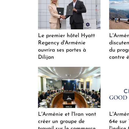
Le premier hôtel Hyatt
L'Arméni
Regency d'Arménie
discuten
ouvrira ses portes à
du pro
Dilijan
contre é
L'Arménie et l'Iran vont
L'Arméni
créer un groupe de
64e sur
travail sur le commerce
l'indice