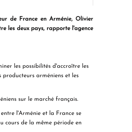
eur de France en Arménie, Olivier
KASA : 30 ans d'audace, de résilience et
e les deux pays, rapporte l'agence
d'avenir en Arménie
Le premier hôtel Hyatt Regency
d'Arménie ouvrira ses portes à Dilijan
er les possibilités d'accroître les
s producteurs arméniens et les
niens sur le marché français.
entre l'Arménie et la France se
u'au cours de la même période en