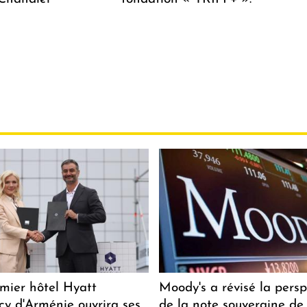
mier hôtel Hyatt
Moody's a révisé la persp
y d'Arménie ouvrira ses
de la note souveraine de