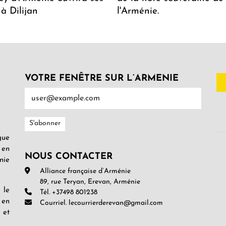
 à Dilijan
l'Arménie.
VOTRE FENÊTRE SUR L’ARMENIE
gue
 en
NOUS CONTACTER
nie
Alliance française d’Arménie
89, rue Teryan, Erevan, Arménie
 le
Tél. +37498 801238
 en
Courriel. lecourrierderevan@gmail.com
 et