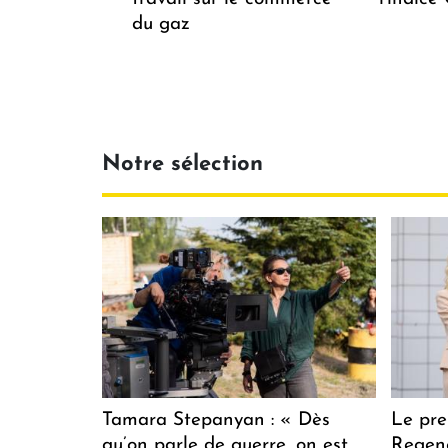
du gaz
Notre sélection
Tamara Stepanyan : « Dès
Le pre
qu’on parle de guerre, on est
Regenc