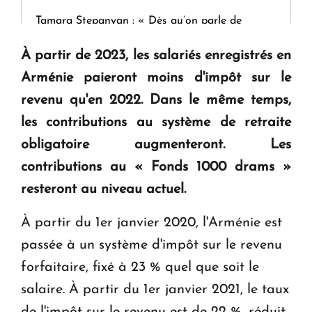
Tamara Stepanyan : « Dès qu’on parle de
guerre, on est tous des perdants »
À partir de 2023, les salariés enregistrés en
Arménie paieront moins d'impôt sur le
" Tant qu'il n'existe pas d'alternative concrète, la
revenu qu'en 2022. Dans le même temps,
question d'un référendum ne se pose pas. "
les contributions au système de retraite
obligatoire augmenteront. Les
KASA : 30 ans d'audace, de résilience et d'avenir
en Arménie
contributions au « Fonds 1000 drams »
resteront au niveau actuel.
À partir du 1er janvier 2020, l'Arménie est
passée à un système d'impôt sur le revenu
forfaitaire, fixé à 23 % quel que soit le
salaire. À partir du 1er janvier 2021, le taux
de l'impôt sur le revenu est de 22 %, réduit