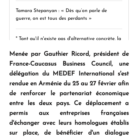
Tamara Stepanyan : « Dès qu’on parle de
guerre, on est tous des perdants »
" Tant qu'il n'existe pas d'alternative concrète, la
question d'un référendum ne se pose pas. "
Menée par Gauthier Ricord, président de
France-Caucasus Business Council
, une
KASA : 30 ans d'audace, de résilience et d'avenir
délégation du MEDEF International s'est
en Arménie
rendue en Arménie du 25 au 27 février afin
de renforcer le partenariat économique
Le premier hôtel Hyatt Regency d'Arménie
ouvrira ses portes à Dilijan
entre les deux pays. Ce déplacement a
permis aux entreprises françaises
d'échanger avec leurs homologues établis
sur place, de bénéficier d'un dialogue