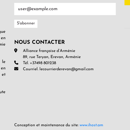
gue
 en
NOUS CONTACTER
nie
Alliance française d’Arménie
89, rue Teryan, Erevan, Arménie
 le
Tél. +37498 801238
 en
Courriel. lecourrierderevan@gmail.com
 et
ute
Conception et maintenance du site:
www.ihost.am