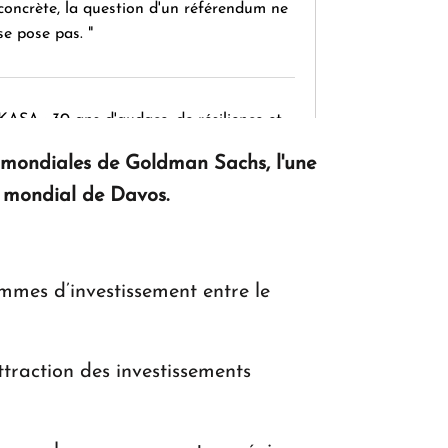
concrète, la question d'un référendum ne
se pose pas. "
KASA : 30 ans d'audace, de résilience et
d'avenir en Arménie
s mondiales de Goldman Sachs, l'une
 mondial de Davos.
Le premier hôtel Hyatt Regency
d'Arménie ouvrira ses portes à Dilijan
ammes d’investissement entre le
traction des investissements