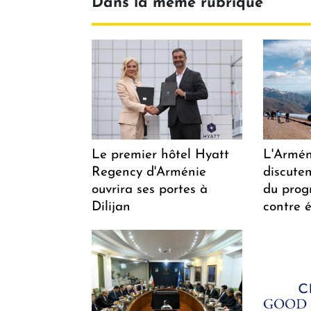
Dans la même rubrique
Le premier hôtel Hyatt
L'Arméni
Regency d'Arménie
discuten
ouvrira ses portes à
du pro
Dilijan
contre é