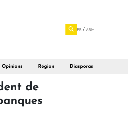
FR
ARM
Opinions
Région
Diasporas
ident de
 banques