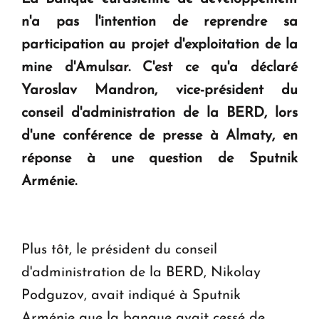
question d'un référendum ne se pose pas. "
n'a pas l'intention de reprendre sa
participation au projet d'exploitation de la
KASA : 30 ans d'audace, de résilience et d'avenir
mine d'Amulsar. C'est ce qu'a déclaré
en Arménie
Yaroslav Mandron, vice-président du
conseil d'administration de la BERD, lors
Le premier hôtel Hyatt Regency d'Arménie
d'une conférence de presse à Almaty, en
ouvrira ses portes à Dilijan
réponse à une question de Sputnik
Arménie.
Plus tôt, le président du conseil
d'administration de la BERD, Nikolay
Podguzov, avait indiqué à Sputnik
Arménie que la banque avait cessé de