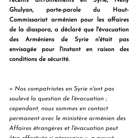
récents affrontements en Syrie, Nelly
KASA : 30 ans d'audace, de résilience et d'avenir
Ghulyan, porte-parole du Haut-
en Arménie
Commissariat arménien pour les affaires
de la diaspora, a déclaré que l'évacuation
Le premier hôtel Hyatt Regency d'Arménie
des Arméniens de Syrie n'était pas
ouvrira ses portes à Dilijan
envisagée pour l'instant en raison des
conditions de sécurité.
«
Nos compatriotes en Syrie n'ont pas
soulevé la question de l'évacuation ;
cependant, nous sommes en contact
permanent avec le ministère arménien des
Affaires étrangères et l'évacuation peut