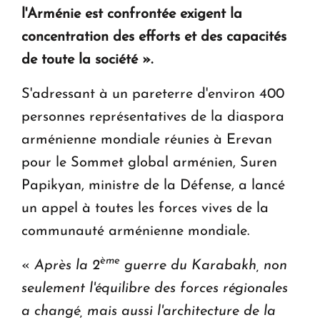
l'Arménie est confrontée exigent la
KASA : 30 ans d'audace, de résilience et d'avenir
concentration des efforts et des capacités
en Arménie
de toute la société
»
.
Le premier hôtel Hyatt Regency d'Arménie
S'adressant à un pareterre d'environ 400
ouvrira ses portes à Dilijan
personnes représentatives de la diaspora
arménienne mondiale réunies à Erevan
pour le Sommet global arménien, Suren
Papikyan, ministre de la Défense, a lancé
un appel à toutes les forces vives de la
communauté arménienne mondiale.
ème
«
Après la 2
guerre du Karabakh, non
seulement l'équilibre des forces régionales
a changé, mais aussi l'architecture de la