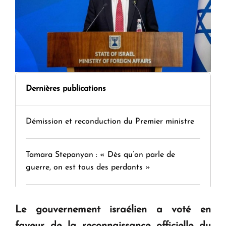
Dernières publications
Démission et reconduction du Premier ministre
Tamara Stepanyan : « Dès qu’on parle de
guerre, on est tous des perdants »
" Tant qu'il n'existe pas d'alternative concrète, la
Le gouvernement israélien a voté en
question d'un référendum ne se pose pas. "
faveur de la reconnaissance officielle du