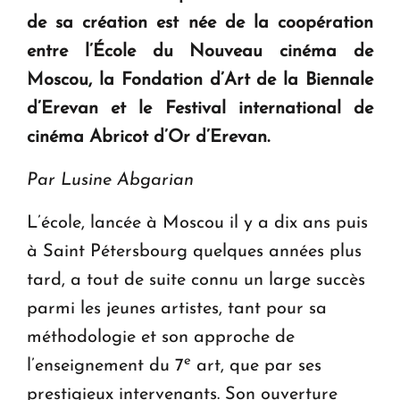
KASA : 30 ans d'audace, de résilience et d'avenir
de sa création est née de la coopération
en Arménie
entre l’École du Nouveau cinéma de
Moscou, la Fondation d’Art de la Biennale
Le premier hôtel Hyatt Regency d'Arménie
d’Erevan et le Festival international de
ouvrira ses portes à Dilijan
cinéma Abricot d’Or d’Erevan.
Par Lusine Abgarian
L’école, lancée à Moscou il y a dix ans puis
à Saint Pétersbourg quelques années plus
tard, a tout de suite connu un large succès
parmi les jeunes artistes, tant pour sa
méthodologie et son approche de
e
l’enseignement du 7
art, que par ses
prestigieux intervenants. Son ouverture