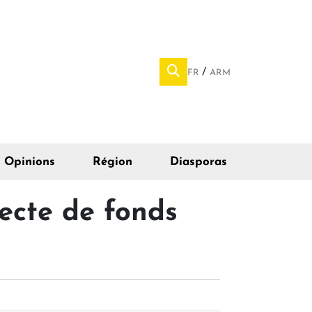
FR
ARM
Opinions
Région
Diasporas
lecte de fonds