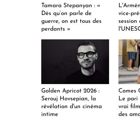
Tamara Stepanyan : «
L'Armén
Dès qu’on parle de
vice-pré
guerre, on est tous des
session
perdants »
l'UNES
Golden Apricot 2026 :
Comes C
Serouj Hovsepian, la
Le pari 
révélation d'un cinéma
vrai fi
intime
des ama