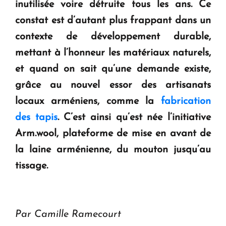
inutilisée voire détruite tous les ans. Ce
KASA : 30 ans d'audace, de résilience et d'avenir
constat est d’autant plus frappant dans un
en Arménie
contexte de développement durable,
mettant à l’honneur les matériaux naturels,
Le premier hôtel Hyatt Regency d'Arménie
et quand on sait qu’une demande existe,
ouvrira ses portes à Dilijan
grâce au nouvel essor des artisanats
locaux arméniens, comme la
fabrication
des tapis
. C’est ainsi qu’est née l’initiative
Arm.wool, plateforme de mise en avant de
la laine arménienne, du mouton jusqu’au
tissage.
Par Camille Ramecourt