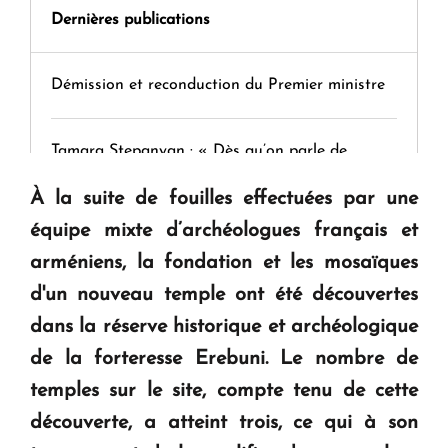
Dernières publications
Démission et reconduction du Premier ministre
Tamara Stepanyan : « Dès qu’on parle de
guerre, on est tous des perdants »
À la suite de fouilles effectuées par une
équipe mixte d’archéologues français et
" Tant qu'il n'existe pas d'alternative concrète, la
arméniens, la fondation et les mosaïques
question d'un référendum ne se pose pas. "
d'un nouveau temple ont été découvertes
dans la réserve historique et archéologique
KASA : 30 ans d'audace, de résilience et d'avenir
de la forteresse Erebuni. Le nombre de
en Arménie
temples sur le site, compte tenu de cette
découverte, a atteint trois, ce qui à son
Le premier hôtel Hyatt Regency d'Arménie