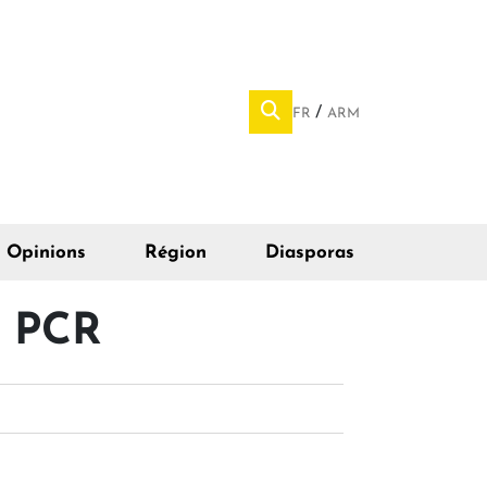
FR
ARM
Opinions
Région
Diasporas
s PCR