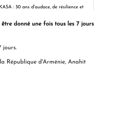
KASA : 30 ans d'audace, de résilience et
d'avenir en Arménie
être donné une fois tous les 7 jours
Le premier hôtel Hyatt Regency
 jours.
d'Arménie ouvrira ses portes à Dilijan
 la République d'Arménie, Anahit