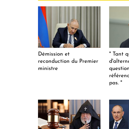
Démission et
" Tant q
reconduction du Premier
d'altern
ministre
questio
référen
pas. "