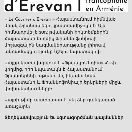
« Le Courrier d’Erevan » Հայաստանում հիմնված
միակ ֆրանսալեզու լրատվամիջոցն է։ Այն
հիմնադրվել է 2012 թվականի հոկտեմբերին՝
Հայաստանի կողմից Ֆրանկոֆոնիայի
միջազգային կազմակերպությանը լիիրավ
անդամակցությունը նշելու նպատակով։
Կայքը կառավարվում է «ՖրանկոՄեդիա» ՀԿ-ի
կողմից, որի նպատակն է Հայաստանում
ֆրանսերենի խթանումը, ինչպես նաև
Հայաստանի և Ֆրանկոֆոնիայի երկրների միջև
փոխանակումները։
Կայքի թիմը պատրաստ է լսել ձեր ցանկացած
առաջարկ։
Տեղեկատվություն եւ օգտագործման պայմաններ