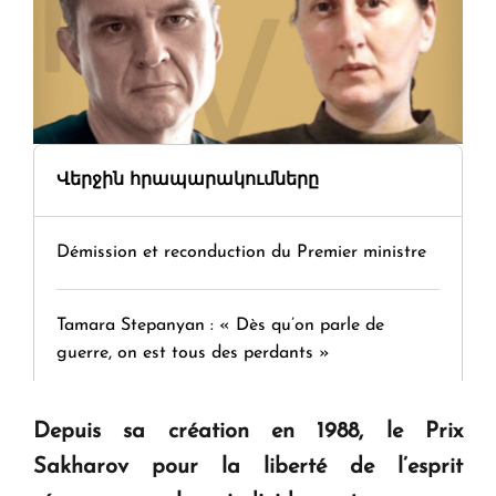
Վերջին հրապարակումները
Démission et reconduction du Premier ministre
Tamara Stepanyan : « Dès qu’on parle de
guerre, on est tous des perdants »
" Tant qu'il n'existe pas d'alternative concrète, la
Depuis sa création en 1988, le Prix
question d'un référendum ne se pose pas. "
Sakharov pour la liberté de l’esprit