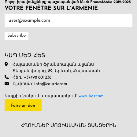
Բոլոր իրավունքները պաշտպանված են © FrancoMédia 2012-2025
VOTRE FENÊTRE SUR L’ARMENIE
ԿԱՊ ՄԵԶ ՀԵՏ
Հայաստանի ֆրանսիական ալյանս
Տերյան փողոց, 89, Երևան, Հայաստան
Հեռ.՝ +37498 801238
Էլ․փոստ՝ info@courrier.am
Կայքի մշակում և սպասարկում`
www.ihost.am
Faire un don
ՀՂՈՒՄՆԵՐ ՍՈՑԻԱԼԱԿԱՆ ՑԱՆՑԵՐԻՆ