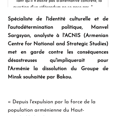
" Tant qu'il n'existe pas d'alternative concrète, la
question d'un référendum ne se pose pas. "
Spécialiste de l'identité culturelle et de
KASA : 30 ans d'audace, de résilience et d'avenir
l'autodétermination politique, Manvel
en Arménie
Sargsyan, analyste à l'ACNIS (Armenian
Centre for National and Strategic Studies)
Le premier hôtel Hyatt Regency d'Arménie
met en garde contre les conséquences
ouvrira ses portes à Dilijan
désastreuses qu'impliquerait pour
l'Arménie la dissolution du Groupe de
Minsk souhaitée par Bakou.
«
Depuis l'expulsion par la force de la
population arménienne du Haut-