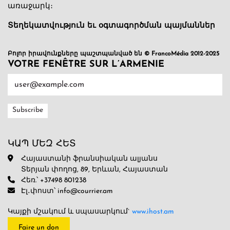
առաջարկ։
Տեղեկատվություն եւ օգտագործման պայմաններ
Բոլոր իրավունքները պաշտպանված են © FrancoMédia 2012-2025
VOTRE FENÊTRE SUR L’ARMENIE
ԿԱՊ ՄԵԶ ՀԵՏ
Հայաստանի ֆրանսիական ալյանս
Տերյան փողոց, 89, Երևան, Հայաստան
Հեռ.՝ +37498 801238
Էլ․փոստ՝ info@courrier.am
Կայքի մշակում և սպասարկում`
www.ihost.am
Faire un don