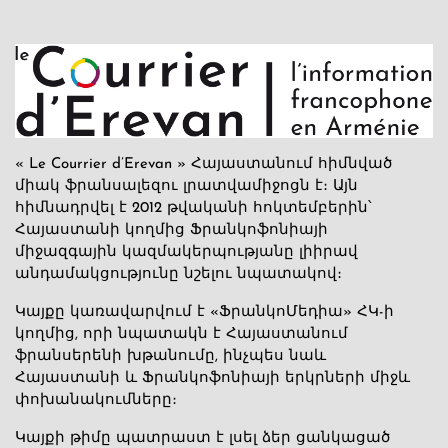
« Le Courrier d’Erevan » Հայաստանում հիմնված
միակ ֆրանսալեզու լրատվամիջոցն է։ Այն
հիմնադրվել է 2012 թվականի հոկտեմբերին՝
Հայաստանի կողմից Ֆրանկոֆոնիայի
միջազգային կազմակերպությանը լիիրավ
անդամակցությունը նշելու նպատակով։
Կայքը կառավարվում է «ՖրանկոՄեդիա» ՀԿ-ի
կողմից, որի նպատակն է Հայաստանում
ֆրանսերենի խթանումը, ինչպես նաև
Հայաստանի և Ֆրանկոֆոնիայի երկրների միջև
փոխանակումները։
Կայքի թիմը պատրաստ է լսել ձեր ցանկացած