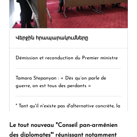
Վերջին հրապարակումները
Démission et reconduction du Premier ministre
Tamara Stepanyan : « Dès qu’on parle de
guerre, on est tous des perdants »
" Tant qu'il n'existe pas d'alternative concrète, la
question d'un référendum ne se pose pas. "
Le tout nouveau "Conseil pan-arménien
KASA : 30 ans d'audace, de résilience et d'avenir
des diplomates"' réunissant notamment