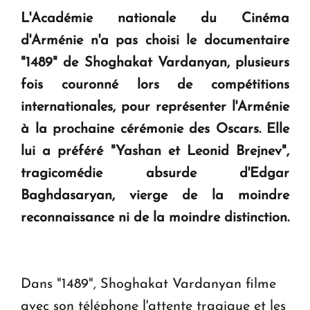
L'Académie nationale du Cinéma
KASA : 30 ans d'audace, de résilience et d'avenir
d'Arménie n'a pas choisi le documentaire
en Arménie
"1489" de Shoghakat Vardanyan, plusieurs
fois couronné lors de compétitions
Le premier hôtel Hyatt Regency d'Arménie
internationales, pour représenter l'Arménie
ouvrira ses portes à Dilijan
à la prochaine cérémonie des Oscars. Elle
lui a préféré "Yashan et Leonid Brejnev",
tragicomédie absurde d'Edgar
Baghdasaryan, vierge de la moindre
reconnaissance ni de la moindre distinction.
Dans "1489", Shoghakat Vardanyan filme
avec son téléphone l'attente tragique et les