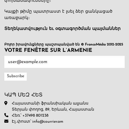
փոխանակումները։
Կայքի թիմը պատրաստ է լսել ձեր ցանկացած
առաջարկ։
Տեղեկատվություն եւ օգտագործման պայմաններ
Բոլոր իրավունքները պաշտպանված են © FrancoMédia 2012-2025
VOTRE FENÊTRE SUR L’ARMENIE
ԿԱՊ ՄԵԶ ՀԵՏ
Հայաստանի ֆրանսիական ալյանս
Տերյան փողոց, 89, Երևան, Հայաստան
Հեռ.՝ +37498 801238
Էլ․փոստ՝ info@courrier.am