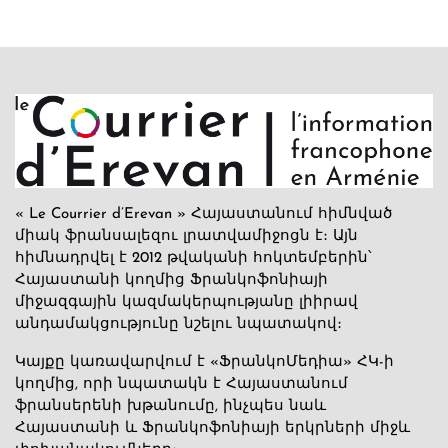
« Le Courrier d’Erevan » Հայաստանում հիմնված
միակ ֆրանսալեզու լրատվամիջոցն է։ Այն
հիմնադրվել է 2012 թվականի հոկտեմբերին՝
Հայաստանի կողմից Ֆրանկոֆոնիայի
միջազգային կազմակերպությանը լիիրավ
անդամակցությունը նշելու նպատակով։
Կայքը կառավարվում է «ՖրանկոՄեդիա» ՀԿ-ի
կողմից, որի նպատակն է Հայաստանում
ֆրանսերենի խթանումը, ինչպես նաև
Հայաստանի և Ֆրանկոֆոնիայի երկրների միջև