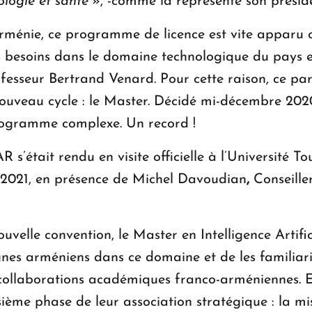
ologie et santé
», -comme la représente son préside
Arménie, ce programme de licence est vite apparu co
 besoins dans le domaine technologique du pays e
ofesseur Bertrand Venard. Pour cette raison, ce par
 nouveau cycle : le Master. Décidé mi-décembre 2020
rogramme complexe. Un record !
R s’était rendu en visite officielle à l’Université T
n 2021, en présence de Michel Davoudian
,
Conseiller
velle convention, le Master en Intelligence Artifi
unes arméniens dans ce domaine et de les familiari
collaborations académiques franco-arméniennes. En
isième phase de leur association stratégique : la