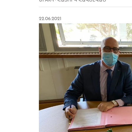
UFAR-Ի ՀԱՏՈՒԿ ՀԱՎԵԼՎԱԾ
22.06.2021