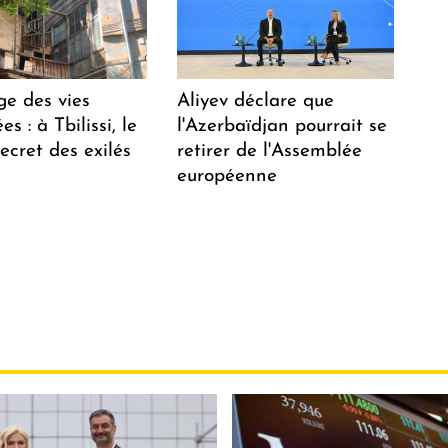
ge des vies
Aliyev déclare que
s : à Tbilissi, le
l'Azerbaïdjan pourrait se
ecret des exilés
retirer de l'Assemblée
européenne