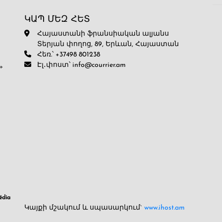
ԿԱՊ ՄԵԶ ՀԵՏ
Հայաստանի ֆրանսիական ալյանս
Տերյան փողոց, 89, Երևան, Հայաստան
Հեռ.՝ +37498 801238
Էլ․փոստ՝ info@courrier.am
»
dia
Կայքի մշակում և սպասարկում`
www.ihost.am