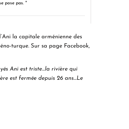
se pose pas. "
KASA : 30 ans d'audace, de résilience et
d'avenir en Arménie
d’Ani la capitale arménienne des
rméno-turque. Sur sa page Facebook,
Le premier hôtel Hyatt Regency
d'Arménie ouvrira ses portes à Dilijan
és Ani est triste…la rivière qui
tière est fermée depuis 26 ans…Le