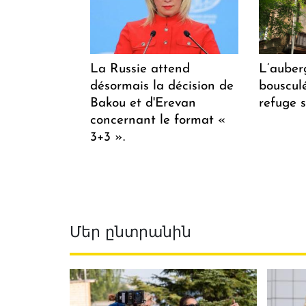
La Russie attend
L’auber
désormais la décision de
bousculée
Bakou et d'Erevan
refuge s
concernant le format «
3+3 ».
Մեր ընտրանին