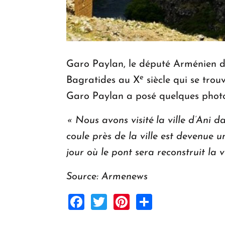
Garo Paylan, le député Arménien du
e
Bagratides au X
siècle qui se tro
Garo Paylan a posé quelques photos
« Nous avons visité la ville d’Ani da
coule près de la ville est devenue u
jour où le pont sera reconstruit la vi
Source: Armenews
Facebook
Twitter
Pinterest
Share