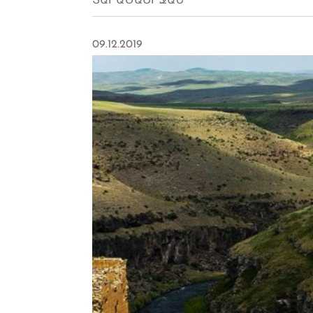
ՏԱՐԱԾԱՇՐՋԱՆ
09.12.2019