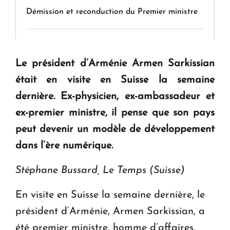
Démission et reconduction du Premier ministre
Tamara Stepanyan : « Dès qu’on parle de
guerre, on est tous des perdants »
Le président d’Arménie Armen Sarkissian
était en visite en Suisse la semaine
" Tant qu'il n'existe pas d'alternative concrète, la
dernière. Ex-physicien, ex-ambassadeur et
question d'un référendum ne se pose pas. "
ex-premier ministre, il pense que son pays
peut devenir un modèle de développement
KASA : 30 ans d'audace, de résilience et d'avenir
dans l’ère numérique.
en Arménie
Stéphane Bussard, Le Temps (Suisse)
Le premier hôtel Hyatt Regency d'Arménie
En visite en Suisse la semaine dernière, le
ouvrira ses portes à Dilijan
président d’Arménie, Armen Sarkissian, a
été premier ministre, homme d’affaires,