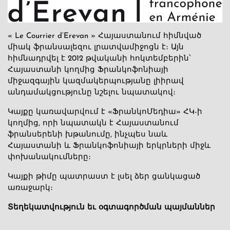
« Le Courrier d’Erevan » Հայաստանում հիմնված
միակ ֆրանսալեզու լրատվամիջոցն է։ Այն
հիմնադրվել է 2012 թվականի հոկտեմբերին՝
Հայաստանի կողմից Ֆրանկոֆոնիայի
միջազգային կազմակերպությանը լիիրավ
անդամակցությունը նշելու նպատակով։
Կայքը կառավարվում է «ՖրանկոՄեդիա» ՀԿ-ի
կողմից, որի նպատակն է Հայաստանում
ֆրանսերենի խթանումը, ինչպես նաև
Հայաստանի և Ֆրանկոֆոնիայի երկրների միջև
փոխանակումները։
Կայքի թիմը պատրաստ է լսել ձեր ցանկացած
առաջարկ։
Տեղեկատվություն եւ օգտագործման պայմաններ