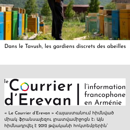
Dans le Tavush, les gardiens discrets des abeilles
« Le Courrier d’Erevan » Հայաստանում հիմնված
միակ ֆրանսալեզու լրատվամիջոցն է։ Այն
հիմնադրվել է 2012 թվականի հոկտեմբերին՝