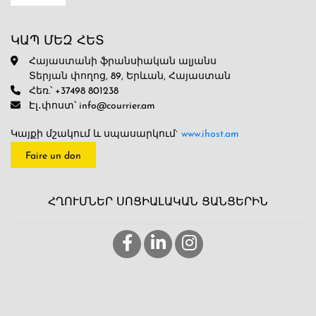
ԿԱՊ ՄԵԶ ՀԵՏ
Հայաստանի ֆրանսիական ալյանս
Տերյան փողոց, 89, Երևան, Հայաստան
Հեռ.՝ +37498 801238
Էլ․փոստ՝ info@courrier.am
Կայքի մշակում և սպասարկում`
www.ihost.am
Faire un don
ՀՂՈՒՄՆԵՐ ՍՈՑԻԱԼԱԿԱՆ ՑԱՆՑԵՐԻՆ