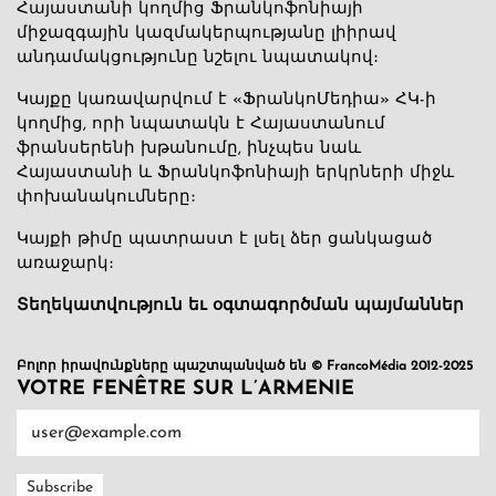
Հայաստանի կողմից Ֆրանկոֆոնիայի
միջազգային կազմակերպությանը լիիրավ
անդամակցությունը նշելու նպատակով։
Կայքը կառավարվում է «ՖրանկոՄեդիա» ՀԿ-ի
կողմից, որի նպատակն է Հայաստանում
ֆրանսերենի խթանումը, ինչպես նաև
Հայաստանի և Ֆրանկոֆոնիայի երկրների միջև
փոխանակումները։
Կայքի թիմը պատրաստ է լսել ձեր ցանկացած
առաջարկ։
Տեղեկատվություն եւ օգտագործման պայմաններ
Բոլոր իրավունքները պաշտպանված են © FrancoMédia 2012-2025
VOTRE FENÊTRE SUR L’ARMENIE